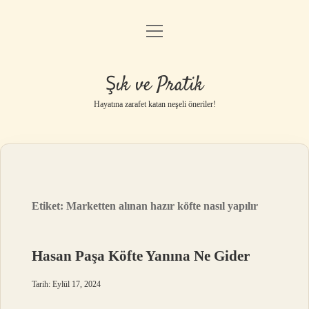
menüyü
Anasayfa
aç
Gizlilik Politikası
Şık ve Pratik
Yasal Uyarı
Hayatına zarafet katan neşeli öneriler!
Hakkımızda
Etiket:
Marketten alınan hazır köfte nasıl yapılır
Hasan Paşa Köfte Yanına Ne Gider
Tarih: Eylül 17, 2024