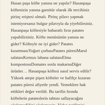
Hasan paşa köfte yanına ne yapılır? Hasanpaşa
köftenizin yanına garnitür olarak ilk tercihiniz
pirinç eriştesi olmalı. Pirinç pilavı yapmak
istemiyorsanız bulgur pilavıyla da yiyebilirsiniz.
Hasanpaşa köftesiyle baharatlı fırın patates
yapabilirsiniz. Köfte menüsünün yanına ne
gider? Köfteyle ne iyi gider? Patates
kızartmasıYoğurt çorbasıPatates püresiMarul
salatasıKırmızı lahana salatasıElma
kompostosuDomates soslu makarnaDiğer
ürünler… Hasanpaşa köftesi nasıl servis edilir?
Yüksek ateşte pişen köfteler ve hafifçe kızaran
patates püresi afiyetle yendi. Yemeklere hak
ettikleri değer verildi. Bu tarifin fırında
köftelerin patateslerin tahtını sallayacağını