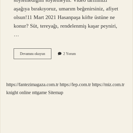
söylemediğini söylemeyin. Video tarifimizi
aşağıya bırakıyoruz, umarım beğenirsiniz, afiyet
olsun!11 Mart 2021 Hasanpaşa köfte üstüne ne
konur? Süt, tereyağı, rendelenmiş kaşar peyniri,
…
Hasan
Devamını okuyun
2 Yorum
Paşa
Köfte
Yanına
Ne
Gider
https://fantezimagaza.com.tr
https://lep.com.tr
https://miz.com.tr
knight online
nttgame
Sitemap