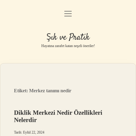
menüyü
Anasayfa
aç
Gizlilik Politikası
Şık ve Pratik
Yasal Uyarı
Hayatına zarafet katan neşeli öneriler!
Hakkımızda
Etiket:
Merkez tanımı nedir
Diklik Merkezi Nedir Özellikleri
Nelerdir
Tarih: Eylül 22, 2024