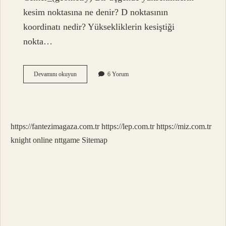
kesim noktasına ne denir? D noktasının
koordinatı nedir? Yüksekliklerin kesiştiği
nokta…
Diklik
Devamını okuyun
6 Yorum
Merkezi
Nedir
Özellikleri
Nelerdir
https://fantezimagaza.com.tr
https://lep.com.tr
https://miz.com.tr
knight online
nttgame
Sitemap