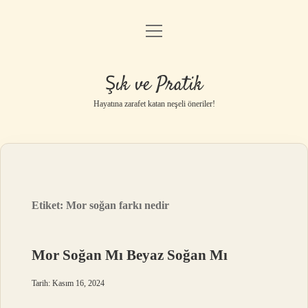
menüyü
Anasayfa
aç
Gizlilik Politikası
Şık ve Pratik
Yasal Uyarı
Hayatına zarafet katan neşeli öneriler!
Hakkımızda
Etiket:
Mor soğan farkı nedir
Mor Soğan Mı Beyaz Soğan Mı
Tarih: Kasım 16, 2024