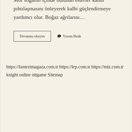
Mor soğanın içinde bulunan esterler kanın
pıhtılaşmasını önleyerek kalbi güçlendirmeye
yardımcı olur. Boğaz ağrılarını…
Mor
Devamını okuyun
Yorum Bırak
Soğan
Mı
Beyaz
Soğan
Mı
https://fantezimagaza.com.tr
https://lep.com.tr
https://miz.com.tr
knight online
nttgame
Sitemap