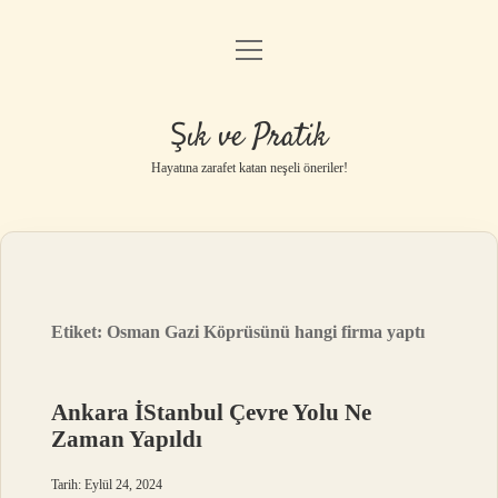
menüyü
Anasayfa
aç
Gizlilik Politikası
Şık ve Pratik
Yasal Uyarı
Hayatına zarafet katan neşeli öneriler!
Hakkımızda
Etiket:
Osman Gazi Köprüsünü hangi firma yaptı
Ankara İStanbul Çevre Yolu Ne
Zaman Yapıldı
Tarih: Eylül 24, 2024