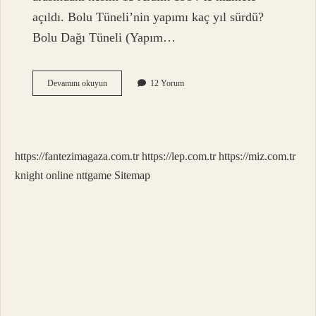
açıldı. Bolu Tüneli’nin yapımı kaç yıl sürdü?
Bolu Dağı Tüneli (Yapım…
Ankara
Devamını okuyun
12 Yorum
İStanbul
Çevre
Yolu
Ne
Zaman
https://fantezimagaza.com.tr
https://lep.com.tr
https://miz.com.tr
Yapıldı
knight online
nttgame
Sitemap