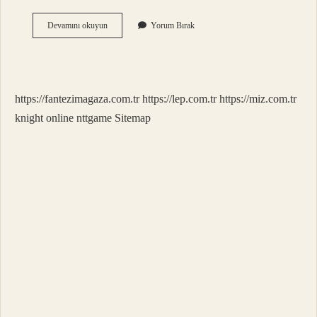
Berîd
Devamını okuyun
Yorum Bırak
Menzilleri
Ne
Demek
https://fantezimagaza.com.tr
https://lep.com.tr
https://miz.com.tr
knight online
nttgame
Sitemap