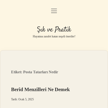
menüyü
Anasayfa
aç
Gizlilik Politikası
Şık ve Pratik
Yasal Uyarı
Hayatına zarafet katan neşeli öneriler!
Hakkımızda
Etiket:
Posta Tatarları Nedir
Berîd Menzilleri Ne Demek
Tarih: Ocak 5, 2025