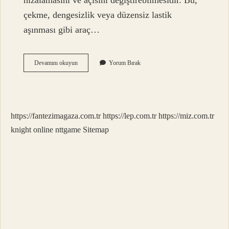
hizalamasını ve açısını değiştirebilmesidir. Bu,
çekme, dengesizlik veya düzensiz lastik
aşınması gibi araç…
Rot
Devamını okuyun
Yorum Bırak
Ayarı
Kaç
Km
https://fantezimagaza.com.tr
https://lep.com.tr
https://miz.com.tr
knight online
nttgame
Sitemap