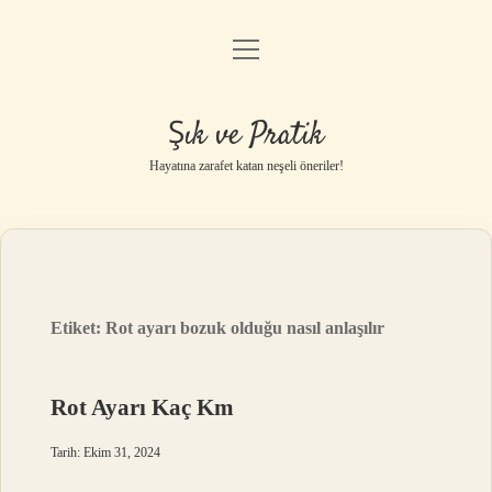
menüyü
Anasayfa
aç
Gizlilik Politikası
Şık ve Pratik
Yasal Uyarı
Hayatına zarafet katan neşeli öneriler!
Hakkımızda
Etiket:
Rot ayarı bozuk olduğu nasıl anlaşılır
Rot Ayarı Kaç Km
Tarih: Ekim 31, 2024