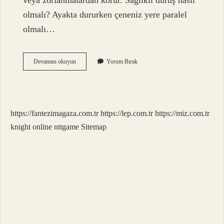
veya zorlanmalardan korur. Sağlıklı duruş nasıl
olmalı? Ayakta dururken çeneniz yere paralel
olmalı…
Doğru
Devamını okuyun
Yorum Bırak
Duruş
Pozisyonu
Nasıl
Olmalı
https://fantezimagaza.com.tr
https://lep.com.tr
https://miz.com.tr
knight online
nttgame
Sitemap