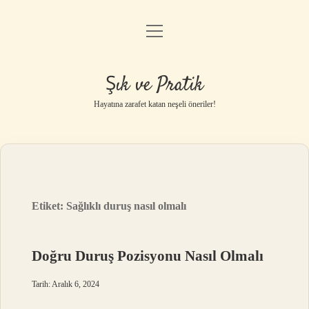
menüyü
Anasayfa
aç
Gizlilik Politikası
Şık ve Pratik
Yasal Uyarı
Hayatına zarafet katan neşeli öneriler!
Hakkımızda
Etiket:
Sağlıklı duruş nasıl olmalı
Doğru Duruş Pozisyonu Nasıl Olmalı
Tarih: Aralık 6, 2024