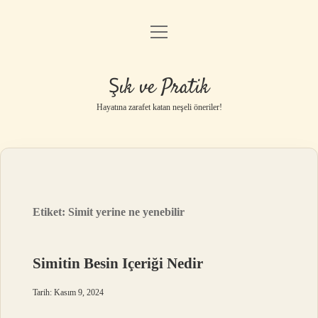
menüyü
Anasayfa
aç
Gizlilik Politikası
Şık ve Pratik
Yasal Uyarı
Hayatına zarafet katan neşeli öneriler!
Hakkımızda
Etiket:
Simit yerine ne yenebilir
Simitin Besin Içeriği Nedir
Tarih: Kasım 9, 2024