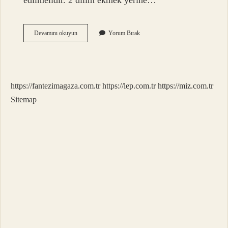
edilmelidir. 2 dilim ekmek yerine…
Simitin
Devamını okuyun
Yorum Bırak
Besin
Içeriği
Nedir
https://fantezimagaza.com.tr
https://lep.com.tr
https://miz.com.tr
Sitemap