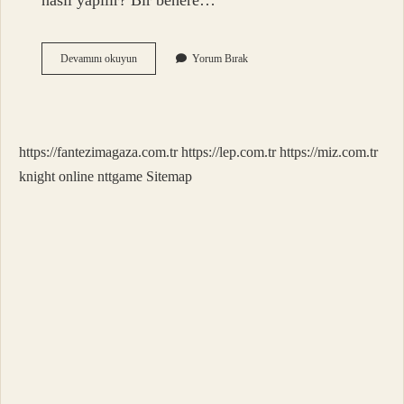
nasıl yapılır? Bir behere…
Suda
Devamını okuyun
Yorum Bırak
Koku
Tayini
Nasıl
Yapılır
https://fantezimagaza.com.tr
https://lep.com.tr
https://miz.com.tr
knight online
nttgame
Sitemap