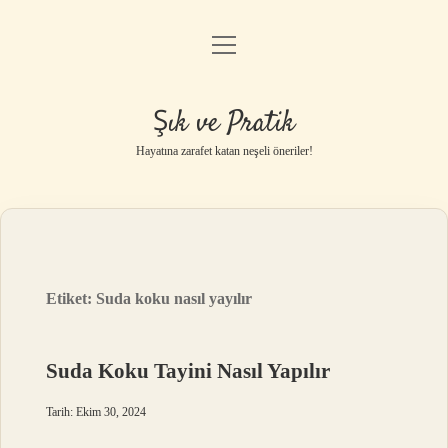
menüyü
Anasayfa
aç
Gizlilik Politikası
Şık ve Pratik
Yasal Uyarı
Hayatına zarafet katan neşeli öneriler!
Hakkımızda
Etiket:
Suda koku nasıl yayılır
Suda Koku Tayini Nasıl Yapılır
Tarih: Ekim 30, 2024