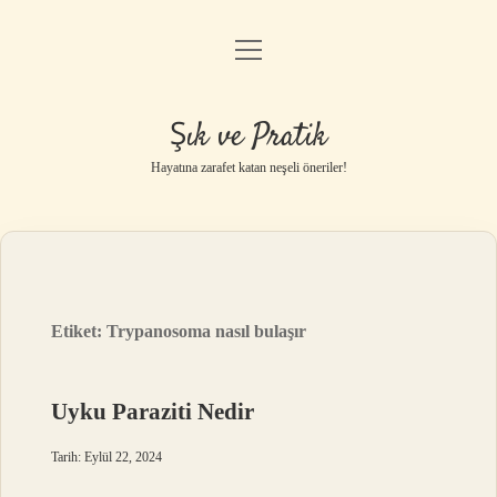
menüyü
Anasayfa
aç
Gizlilik Politikası
Şık ve Pratik
Yasal Uyarı
Hayatına zarafet katan neşeli öneriler!
Hakkımızda
Etiket:
Trypanosoma nasıl bulaşır
Uyku Paraziti Nedir
Tarih: Eylül 22, 2024