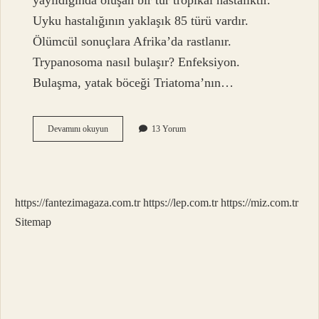
yayıldığında oluşan bir tür tropikal hastalıktır.
Uyku hastalığının yaklaşık 85 türü vardır.
Ölümcül sonuçlara Afrika’da rastlanır.
Trypanosoma nasıl bulaşır? Enfeksiyon.
Bulaşma, yatak böceği Triatoma’nın…
Uyku
Devamını okuyun
13 Yorum
Paraziti
Nedir
https://fantezimagaza.com.tr
https://lep.com.tr
https://miz.com.tr
Sitemap