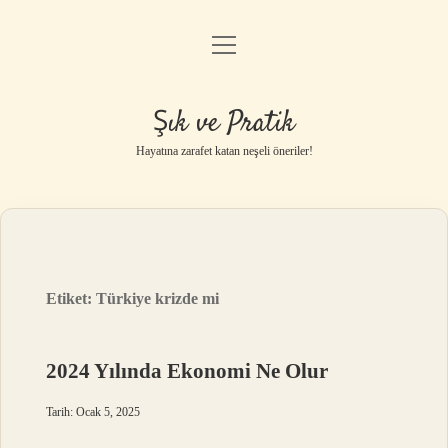
menüyü
Anasayfa
aç
Gizlilik Politikası
Şık ve Pratik
Yasal Uyarı
Hayatına zarafet katan neşeli öneriler!
Hakkımızda
Etiket:
Türkiye krizde mi
2024 Yılında Ekonomi Ne Olur
Tarih: Ocak 5, 2025