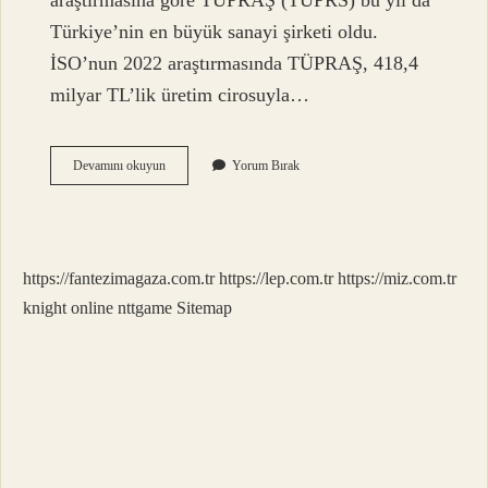
araştırmasına göre TÜPRAŞ (TUPRS) bu yıl da
Türkiye’nin en büyük sanayi şirketi oldu.
İSO’nun 2022 araştırmasında TÜPRAŞ, 418,4
milyar TL’lik üretim cirosuyla…
Dünyanın
Devamını okuyun
Yorum Bırak
En
Büyük
Firması
Nedir
https://fantezimagaza.com.tr
https://lep.com.tr
https://miz.com.tr
knight online
nttgame
Sitemap