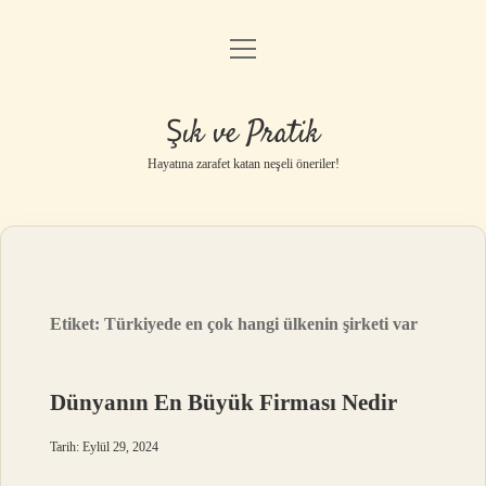
menüyü
Anasayfa
aç
Gizlilik Politikası
Şık ve Pratik
Yasal Uyarı
Hayatına zarafet katan neşeli öneriler!
Hakkımızda
Etiket:
Türkiyede en çok hangi ülkenin şirketi var
Dünyanın En Büyük Firması Nedir
Tarih: Eylül 29, 2024