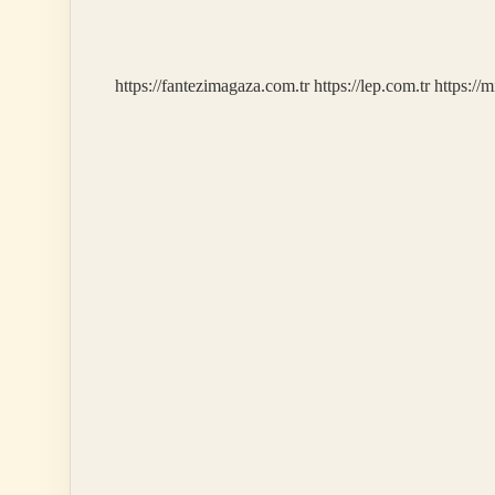
Nerede
Kullanılır
https://fantezimagaza.com.tr
https://lep.com.tr
https://m