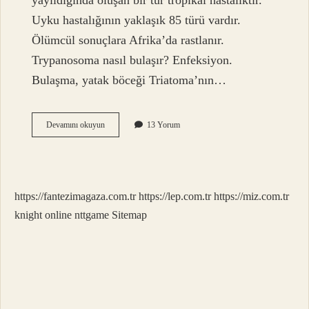
yayıldığında oluşan bir tür tropikal hastalıktır.
Uyku hastalığının yaklaşık 85 türü vardır.
Ölümcül sonuçlara Afrika’da rastlanır.
Trypanosoma nasıl bulaşır? Enfeksiyon.
Bulaşma, yatak böceği Triatoma’nın…
Uyku
Devamını okuyun
13 Yorum
Paraziti
Nedir
https://fantezimagaza.com.tr
https://lep.com.tr
https://miz.com.tr
knight online
nttgame
Sitemap