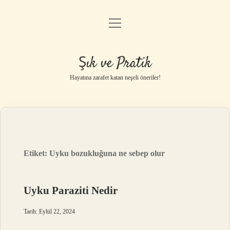
menüyü
Anasayfa
aç
Gizlilik Politikası
Şık ve Pratik
Yasal Uyarı
Hayatına zarafet katan neşeli öneriler!
Hakkımızda
Etiket:
Uyku bozukluğuna ne sebep olur
Uyku Paraziti Nedir
Tarih: Eylül 22, 2024