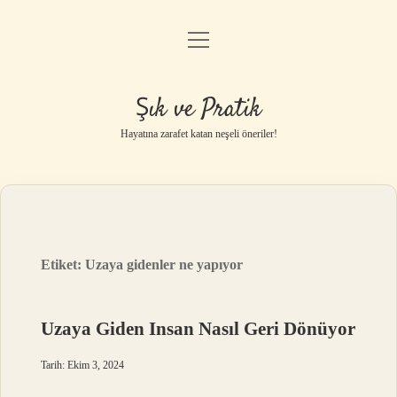
menüyü
Anasayfa
aç
Gizlilik Politikası
Şık ve Pratik
Yasal Uyarı
Hayatına zarafet katan neşeli öneriler!
Hakkımızda
Etiket:
Uzaya gidenler ne yapıyor
Uzaya Giden Insan Nasıl Geri Dönüyor
Tarih: Ekim 3, 2024