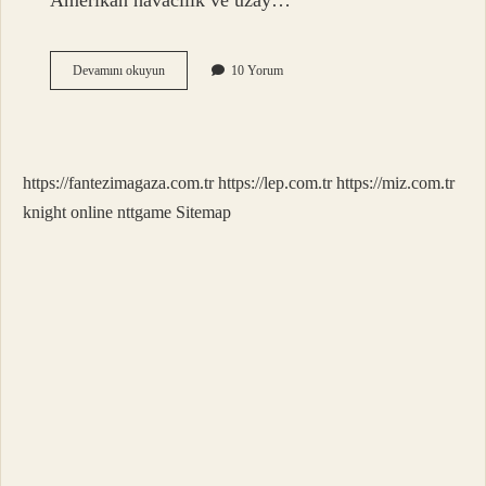
Amerikan havacılık ve uzay…
Uzaya
Devamını okuyun
10 Yorum
Giden
Insan
Nasıl
Geri
Dönüyor
https://fantezimagaza.com.tr
https://lep.com.tr
https://miz.com.tr
knight online
nttgame
Sitemap