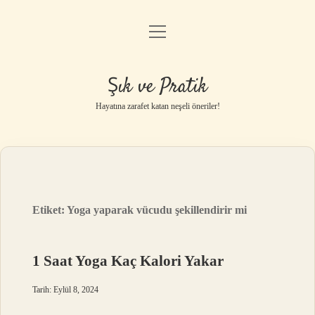
menüyü
Anasayfa
aç
Gizlilik Politikası
Şık ve Pratik
Yasal Uyarı
Hayatına zarafet katan neşeli öneriler!
Hakkımızda
Etiket:
Yoga yaparak vücudu şekillendirir mi
1 Saat Yoga Kaç Kalori Yakar
Tarih: Eylül 8, 2024