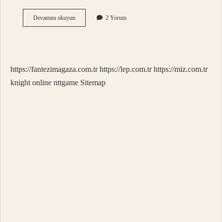
1
Devamını okuyun
2 Yorum
Saat
Yoga
Kaç
Kalori
Yakar
https://fantezimagaza.com.tr
https://lep.com.tr
https://miz.com.tr
knight online
nttgame
Sitemap