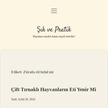
menüyü
Anasayfa
aç
Gizlilik Politikası
Şık ve Pratik
Yasal Uyarı
Hayatına zarafet katan neşeli öneriler!
Hakkımızda
Etiket:
Zürafa eti helal mi
Çift Tırnaklı Hayvanların Eti Yenir Mi
Tarih: Eylül 20, 2024