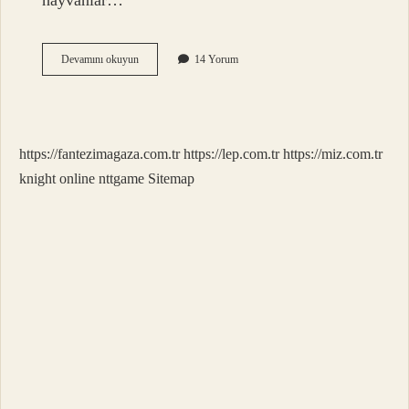
hayvanlar…
Çift
Devamını okuyun
14 Yorum
Tırnaklı
Hayvanların
Eti
Yenir
Mi
https://fantezimagaza.com.tr
https://lep.com.tr
https://miz.com.tr
knight online
nttgame
Sitemap