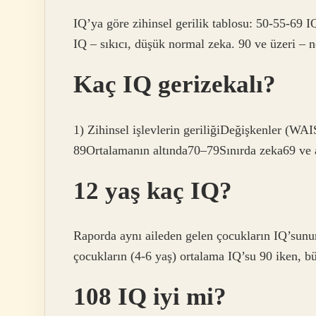
IQ’ya göre zihinsel gerilik tablosu: 50-55-69 IQ
IQ – sıkıcı, düşük normal zeka. 90 ve üzeri – n
Kaç IQ gerizekalı?
1) Zihinsel işlevlerin geriliğiDeğişkenler
89Ortalamanın altında70–79Sınırda zeka69 ve al
12 yaş kaç IQ?
Raporda aynı aileden gelen çocukların IQ’sun
çocukların (4-6 yaş) ortalama IQ’su 90 iken, b
108 IQ iyi mi?