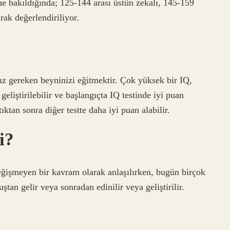
e bakıldığında; 125-144 arası üstün zekalı, 145-159
rak değerlendiriliyor.
 gereken beyninizi eğitmektir. Çok yüksek bir IQ,
geliştirilebilir ve başlangıçta IQ testinde iyi puan
tıktan sonra diğer testte daha iyi puan alabilir.
i?
ğişmeyen bir kavram olarak anlaşılırken, bugün birçok
tan gelir veya sonradan edinilir veya geliştirilir.