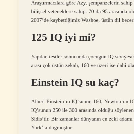
Araştırmacılara göre Azy, şempanzelerin sahip
bilişsel yeteneklere sahip. 70 ila 95 arasında 
2007’de kaybettiğimiz Washoe, üstün dil beceri
125 IQ iyi mi?
Yapılan testler sonucunda çocuğun IQ seviyesin
arası çok üstün zekalı, 160 ve üzeri ise dahi ola
Einstein IQ su kaç?
Albert Einstein’ın IQ’sunun 160, Newton’un IQ
IQ’sunun 250 ile 300 arasında olduğu söylenen
Sidis’tir. Bir zamanlar dünyanın en zeki adam
York’ta doğmuştur.