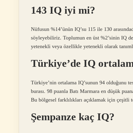
143 IQ iyi mi?
Nüfusun %14’ünün IQ’su 115 ile 130 arasındadı
söyleyebiliriz. Toplumun en üst %2’sinin IQ değ
yetenekli veya özellikle yetenekli olarak tanıml
Türkiye’de IQ ortalam
Türkiye’nin ortalama IQ’sunun 94 olduğunu tes
burası. 98 puanla Batı Marmara en düşük puan
Bu bölgesel farklılıkları açıklamak için çeşitli t
Şempanze kaç IQ?