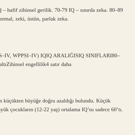
 – hafif zihinsel gerilik. 70-79 IQ – sınırda zeka. 80–89
ormal, zeki, üstün, parlak zeka.
 (WAIS–IV, WPPSI–IV) IQIQ ARALIĞISIQ SINIFLARI80–
tıZihinsel engellilik4 satır daha
un küçükten büyüğe doğru azaldığı bulundu. Küçük
üyük çocukların (12-22 yaş) ortalama IQ’su sadece 60’tı.