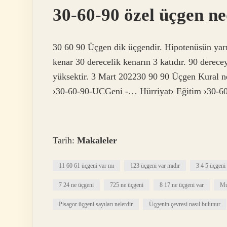
30-60-90 özel üçgen ne
30 60 90 Üçgen dik üçgendir. Hipotenüsün yarıs
kenar 30 derecelik kenarın 3 katıdır. 90 derece
yüksektir. 3 Mart 202230 90 90 Üçgen Kural ned
›30-60-90-UCGeni -… Hürriyat› Eğitim ›30
Tarih:
Makaleler
11 60 61 üçgeni var mı
123 üçgeni var mıdır
3 4 5 üçgeni 
7 24 ne üçgeni
725 ne üçgeni
8 17 ne üçgeni var
Mu
Pisagor üçgeni sayıları nelerdir
Üçgenin çevresi nasıl bulunur