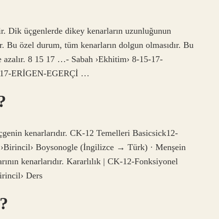
ir. Dik üçgenlerde dikey kenarların uzunluğunun
rir. Bu özel durum, tüm kenarların dolgun olmasıdır. Bu
ve azalır. 8 15 17 …- Sabah ›Ekhitim› 8-15-17-
5-17-ERİGEN-EGERÇİ …
?
üçgenin kenarlarıdır. CK-12 Temelleri Basicsick12-
›Birincil› Boysonogle (İngilizce → Türk) · Menşein
rının kenarlarıdır. Kararlılık | CK-12-Fonksiyonel
rincil› Ders
r?