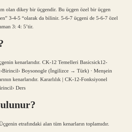
rim olan dikey bir üçgendir. Bu üçgen özel bir üçgen
n” 3-4-5 “olarak da bilinir. 5-6-7 üçgeni de 5-6-7 özel
man 3: 4: 5’tir.
?
üçgenin kenarlarıdır. CK-12 Temelleri Basicsick12-
›Birincil› Boysonogle (İngilizce → Türk) · Menşein
rının kenarlarıdır. Kararlılık | CK-12-Fonksiyonel
rincil› Ders
bulunur?
Üçgenin etrafındaki alan tüm kenarların toplamıdır.