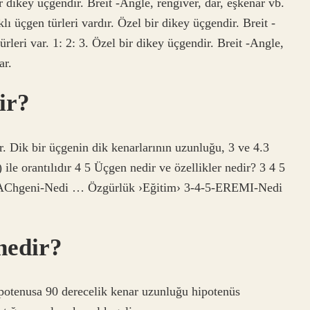
 dikey üçgendir. Breit -Angle, rengiver, dar, eşkenar vb.
ı üçgen türleri vardır. Özel bir dikey üçgendir. Breit -
ürleri var. 1: 2: 3. Özel bir dikey üçgendir. Breit -Angle,
ar.
ir?
r. Dik bir üçgenin dik kenarlarının uzunluğu, 3 ve 4.3
 ile orantılıdır 4 5 Üçgen nedir ve özellikler nedir? 3 4 5
5-AChgeni-Nedi … Özgürlük ›Eğitim› 3-4-5-EREMI-Nedi
nedir?
ipotenusa 90 derecelik kenar uzunluğu hipotenüs