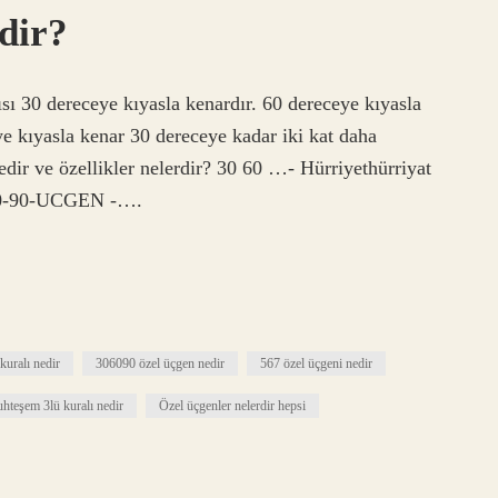
dir?
ı 30 dereceye kıyasla kenardır. 60 dereceye kıyasla
ye kıyasla kenar 30 dereceye kadar iki kat daha
ir ve özellikler nelerdir? 30 60 …- Hürriyethürriyat
-60-90-UCGEN -….
kuralı nedir
306090 özel üçgen nedir
567 özel üçgeni nedir
hteşem 3lü kuralı nedir
Özel üçgenler nelerdir hepsi