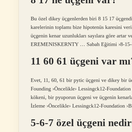
Bu özel dikey üçgenlerden biri 8 15 17 üçgend
karelerinin toplamı bize hipotenüs karesini ve
üçgenin kenar uzunlukları sayılara göre artar 
EREMENISKERNTY … Sabah Eğitimi ›8-1
11 60 61 üçgeni var mı
Evet, 11, 60, 61 bir pytic üçgeni ve dikey bir 
Founding ›Öncelikle› Lessingck12-Foundation 
kökeni, bir pyuporun üçgeni ve üçgenin kenarla
İzleme ›Öncelikle› Lessingck12-Foundation ›Bi
5-6-7 özel üçgeni nedi