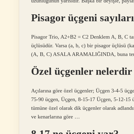
uzunluğunun yarısıdır. Başka bir deyişle, paylaşt
Pisagor üçgeni sayıları
Pisagor Trio, A2+B2 = C2 Denklem A, B, C tam 
üçlüsüdür. Varsa (a, b, c) bir pisagor üçlüsü (k
(A, B, C) ASALA ARAMALIĞINDA, buna temel
Özel üçgenler nelerdir
Açılarına göre özel üçgenler; Üçgen 3-4-5 üçg
75-90 üçgen, Üçgen, 8-15-17 Üçgen, 5-12-15 
tümüne özel olarak dik üçgenler olarak adlandır
ve kenarlarına göre …
8 17 ne üçgeni var?