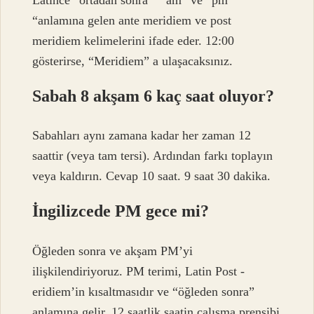
Latince” ortadan sonra “” am “ve” pm
“anlamına gelen ante meridiem ve post
meridiem kelimelerini ifade eder. 12:00
gösterirse, “Meridiem” a ulaşacaksınız.
Sabah 8 akşam 6 kaç saat oluyor?
Sabahları aynı zamana kadar her zaman 12
saattir (veya tam tersi). Ardından farkı toplayın
veya kaldırın. Cevap 10 saat. 9 saat 30 dakika.
İngilizcede PM gece mi?
Öğleden sonra ve akşam PM’yi
ilişkilendiriyoruz. PM terimi, Latin Post -
eridiem’in kısaltmasıdır ve “öğleden sonra”
anlamına gelir. 12 saatlik saatin çalışma prensibi