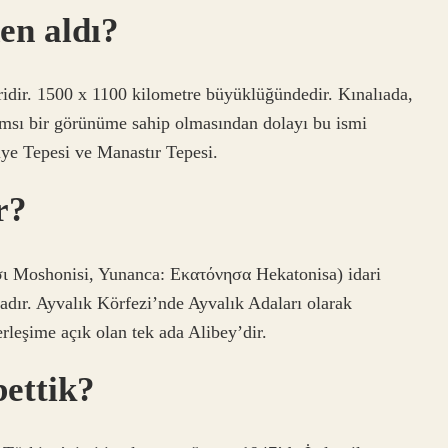
en aldı?
ridir. 1500 x 1100 kilometre büyüklüğündedir. Kınalıada,
lımsı bir görünüme sahip olmasından dolayı bu ismi
kiye Tepesi ve Manastır Tepesi.
r?
 Moshonisi, Yunanca: Εκατόνησα Hekatonisa) idari
adadır. Ayvalık Körfezi’nde Ayvalık Adaları olarak
rleşime açık olan tek ada Alibey’dir.
ettik?