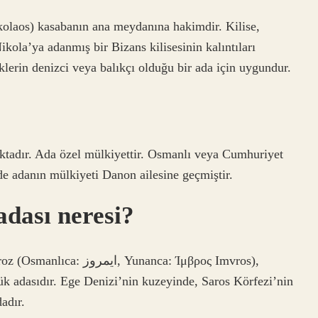
olaos) kasabanın ana meydanına hakimdir. Kilise,
kola’ya adanmış bir Bizans kilisesinin kalıntıları
lerin denizci veya balıkçı olduğu bir ada için uygundur.
aktadır. Ada özel mülkiyettir. Osmanlı veya Cumhuriyet
e adanın mülkiyeti Danon ailesine geçmiştir.
adası neresi?
Yunanca: Ίμβρος Imvros),
ük adasıdır. Ege Denizi’nin kuzeyinde, Saros Körfezi’nin
adır.