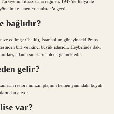
Türkiye’nin itirazlarına rağmen, 1947’de İtalya ile
yönetimi resmen Yunanistan’a geçti.
e bağlıdır?
ize edilmiş: Chalki), İstanbul’un güneyindeki Prens
lesinden biri ve ikinci büyük adasıdır. Heybeliada’daki
nırları, adanın sınırlarına denk gelmektedir.
den gelir?
anların restoranımızın plajının hemen yanındaki büyük
arından alıyor.
lise var?