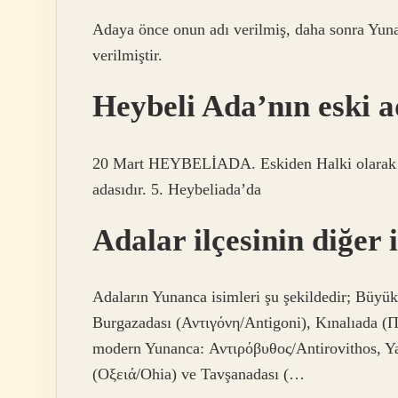
Adaya önce onun adı verilmiş, daha sonra Yun
verilmiştir.
Heybeli Ada’nın eski a
20 Mart HEYBELİADA. Eskiden Halki olarak bil
adasıdır. 5. Heybeliada’da
Adalar ilçesinin diğer 
Adaların Yunanca isimleri şu şekildedir; Büyü
Burgazadası (Αντιγόνη/Antigoni), Kınalıada (Πρ
modern Yunanca: Αντιρόβυθος/Antirovithos, Yas
(Οξειά/Ohia) ve Tavşanadası (…