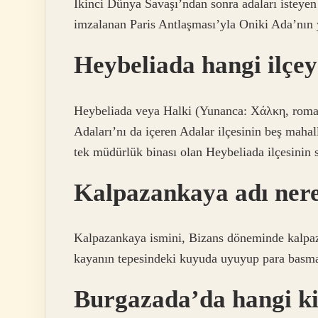
İkinci Dünya Savaşı’ndan sonra adaları isteyen 
imzalanan Paris Antlaşması’yla Oniki Ada’nın 
Heybeliada hangi ilçey
Heybeliada veya Halki (Yunanca: Χάλκη, roman
Adaları’nı da içeren Adalar ilçesinin beş mahal
tek müdürlük binası olan Heybeliada ilçesinin sı
Kalpazankaya adı nere
Kalpazankaya ismini, Bizans döneminde kalpaz
kayanın tepesindeki kuyuda uyuyup para basmal
Burgazada’da hangi ki