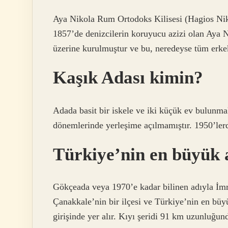
Aya Nikola Rum Ortodoks Kilisesi (Hagios Nik
1857’de denizcilerin koruyucu azizi olan Aya Ni
üzerine kurulmuştur ve bu, neredeyse tüm erkek
Kaşık Adası kimin?
Adada basit bir iskele ve iki küçük ev bulunm
dönemlerinde yerleşime açılmamıştır. 1950’lerd
Türkiye’nin en büyük 
Gökçeada veya 1970’e kadar bilinen adıyla İmroz (Osmanlıca: ايمروز, 
Çanakkale’nin bir ilçesi ve Türkiye’nin en büy
girişinde yer alır. Kıyı şeridi 91 km uzunluğund