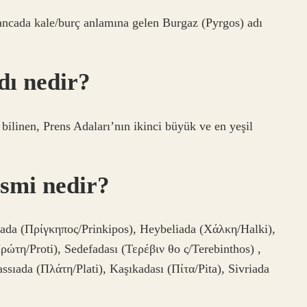
ancada kale/burç anlamına gelen Burgaz (Pyrgos) adı
dı nedir?
inen, Prens Adaları’nın ikinci büyük ve en yeşil
ismi nedir?
kada (Πρίγκηπος/Prinkipos), Heybeliada (Χάλκη/Halki),
ώτη/Proti), Sedefadası (Τερέβιν θο ς/Terebinthos) ,
sıada (Πλάτη/Plati), Kaşıkadası (Πίτα/Pita), Sivriada