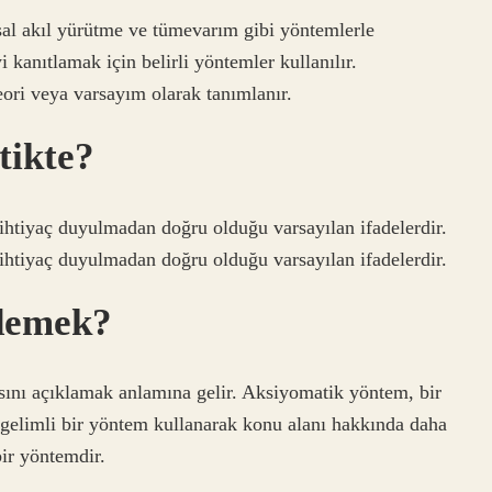
al akıl yürütme ve tümevarım gibi yöntemlerle
i kanıtlamak için belirli yöntemler kullanılır.
eori veya varsayım olarak tanımlanır.
tikte?
 ihtiyaç duyulmadan doğru olduğu varsayılan ifadelerdir.
 ihtiyaç duyulmadan doğru olduğu varsayılan ifadelerdir.
 demek?
sını açıklamak anlamına gelir. Aksiyomatik yöntem, bir
ngelimli bir yöntem kullanarak konu alanı hakkında daha
bir yöntemdir.