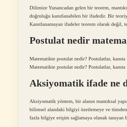
Dilimize Yunancadan gelen bir teorem, mantıks
doğruluğu kanıtlanabilen bir ifadedir. Bir teoriy
Kanıtlanamayan ifadeler teorem olarak değil, t
Postulat nedir matema
Matematikte postulat nedir? Postulatlar, kanıta
Matematikte postulat nedir? Postulatlar, kanıta
Aksiyomatik ifade ne
Aksiyomatik yöntem, bir alanın mantıksal yapı
bilimsel alandaki bilgiyi özetlemeye ve tümde
fazla bilgiye erişim sağlamaya olanak tanıyan 