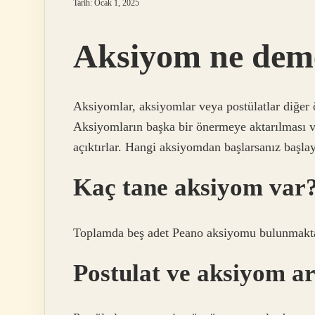
Tarih: Ocak 1, 2025
Aksiyom ne deme
Aksiyomlar, aksiyomlar veya postülatlar diğer 
Aksiyomların başka bir önermeye aktarılması 
açıktırlar. Hangi aksiyomdan başlarsanız başlay
Kaç tane aksiyom var
Toplamda beş adet Peano aksiyomu bulunmakta
Postulat ve aksiyom ar