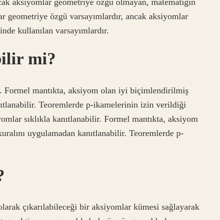
ancak aksiyomlar geometriye özgü olmayan, matematiğin
tlar geometriye özgü varsayımlardır, ancak aksiyomlar
nde kullanılan varsayımlardır.
ilir mi?
r. Formel mantıkta, aksiyom olan iyi biçimlendirilmiş
lanabilir. Teoremlerde p-ikamelerinin izin verildiği
yomlar sıklıkla kanıtlanabilir. Formel mantıkta, aksiyom
kuralını uygulamadan kanıtlanabilir. Teoremlerde p-
?
olarak çıkarılabileceği bir aksiyomlar kümesi sağlayarak