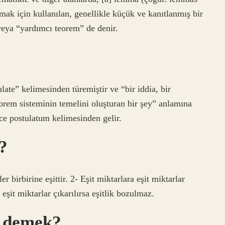
mak için kullanılan, genellikle küçük ve kanıtlanmış bir
veya “yardımcı teorem” de denir.
ate” kelimesinden türemiştir ve “bir iddia, bir
eorem sisteminin temelini oluşturan bir şey” anlamına
ce postulatum kelimesinden gelir.
?
r birbirine eşittir. 2- Eşit miktarlara eşit miktarlar
eşit miktarlar çıkarılırsa eşitlik bozulmaz.
e demek?