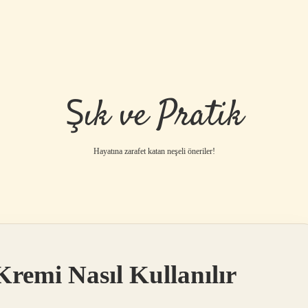
Şık ve Pratik
Hayatına zarafet katan neşeli öneriler!
remi Nasıl Kullanılır