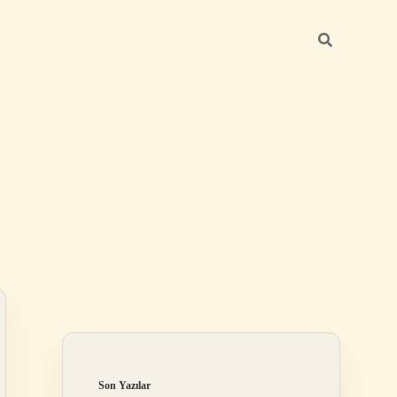
Sidebar
ilbet giriş ya
Son Yazılar