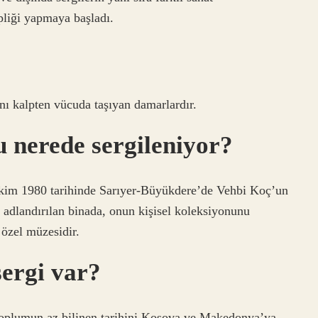
ipliği yapmaya başladı.
anı kalpten vücuda taşıyan damarlardır.
 nerede sergileniyor?
im 1980 tarihinde Sarıyer-Büyükdere’de Vehbi Koç’un
 adlandırılan binada, onun kişisel koleksiyonunu
 özel müzesidir.
sergi var?
toplumun az bilinen tarihini Kosova ve Makedonya’ya