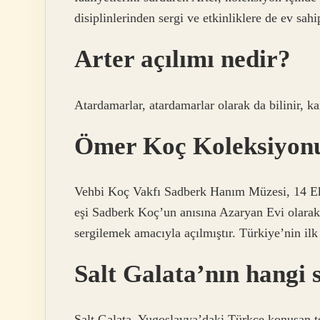
disiplinlerinden sergi ve etkinliklere de ev sah
Arter açılımı nedir?
Atardamarlar, atardamarlar olarak da bilinir, k
Ömer Koç Koleksiyonu
Vehbi Koç Vakfı Sadberk Hanım Müzesi, 14 Ek
eşi Sadberk Koç’un anısına Azaryan Evi olarak
sergilemek amacıyla açılmıştır. Türkiye’nin ilk
Salt Galata’nın hangi 
Salt Galata, Yugoslavya’daki Türkçe konuşan 