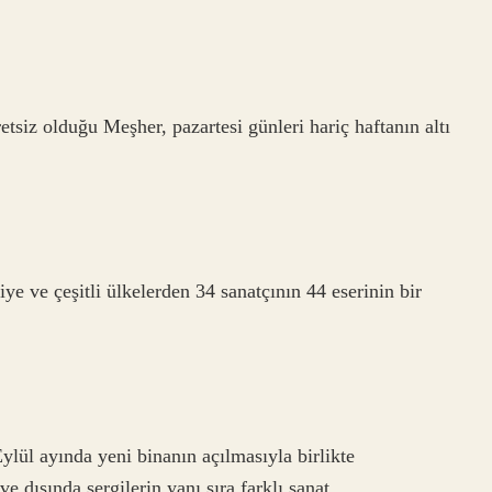
cretsiz olduğu Meşher, pazartesi günleri hariç haftanın altı
e ve çeşitli ülkelerden 34 sanatçının 44 eserinin bir
ylül ayında yeni binanın açılmasıyla birlikte
ve dışında sergilerin yanı sıra farklı sanat