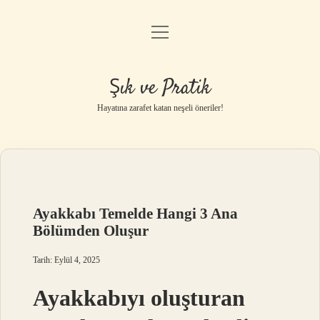
menüyü
Anasayfa
aç
Gizlilik Politikası
Şık ve Pratik
Yasal Uyarı
Hayatına zarafet katan neşeli öneriler!
Hakkımızda
Ayakkabı Temelde Hangi 3 Ana
Bölümden Oluşur
Tarih: Eylül 4, 2025
Ayakkabıyı oluşturan