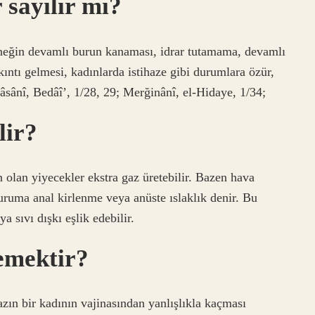
 sayılır mı?
örneğin devamlı burun kanaması, idrar tutamama, devamlı
ntı gelmesi, kadınlarda istihaze gibi durumlara özür,
Kâsânî, Bedâî’, 1/28, 29; Merğinânî, el-Hidaye, 1/34;
lir?
 olan yiyecekler ekstra gaz üretebilir. Bazen hava
ruma anal kirlenme veya anüste ıslaklık denir. Bu
 sıvı dışkı eşlik edebilir.
emektir?
azın bir kadının vajinasından yanlışlıkla kaçması