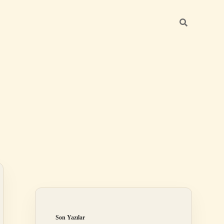
Sidebar
ilbet giriş y
Son Yazılar