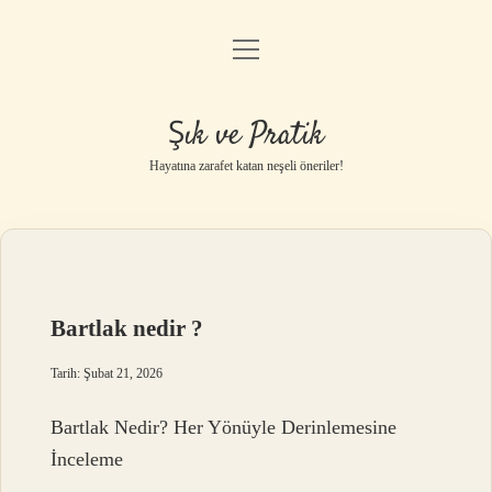
menüyü
Anasayfa
aç
Gizlilik Politikası
Şık ve Pratik
Yasal Uyarı
Hayatına zarafet katan neşeli öneriler!
Hakkımızda
Bartlak nedir ?
Tarih: Şubat 21, 2026
Bartlak Nedir? Her Yönüyle Derinlemesine
İnceleme