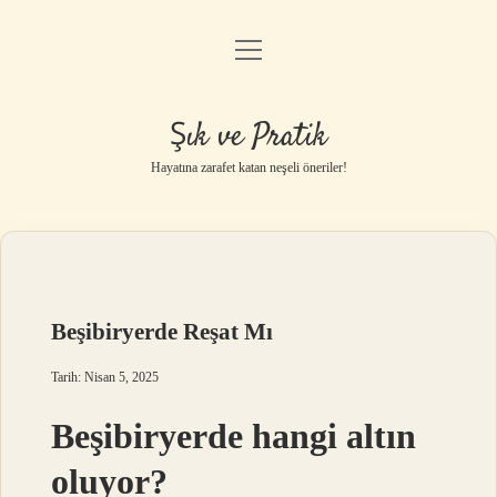
menüyü
Anasayfa
aç
Gizlilik Politikası
Şık ve Pratik
Yasal Uyarı
Hayatına zarafet katan neşeli öneriler!
Hakkımızda
Beşibiryerde Reşat Mı
Tarih: Nisan 5, 2025
Beşibiryerde hangi altın
oluyor?