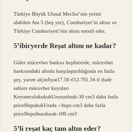
Türkiye Büyük Ulusal Meclisi’nin yerini
alabilen Ata 5 (beş yer), Cumhuriyet’in altını ve
Türkiye Cumhuriyeti’nin altını temsil eder.
5’ibiryerde Reşat altını ne kadar?
Güler mücevher baskısı beşibirerde, mücevher
baskısındaki altınla karşılaştırıldığında en fazla
şey, yarım alçinfiyat17.50 tl12.701.34 tl ifade
saliors mücevher kuyuları
KeyumculukukukUruzunluuk-30 cm3 daha fazla
priceHepukukUrada ›-heps-cm3 daha fazla
priceHepsiburahuuk-100 cm3
5’li reşat kaç tam altın eder?