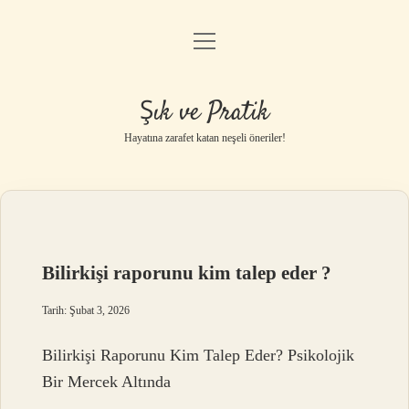
menüyü
Anasayfa
aç
Gizlilik Politikası
Şık ve Pratik
Yasal Uyarı
Hayatına zarafet katan neşeli öneriler!
Hakkımızda
Bilirkişi raporunu kim talep eder ?
Tarih: Şubat 3, 2026
Bilirkişi Raporunu Kim Talep Eder? Psikolojik
Bir Mercek Altında