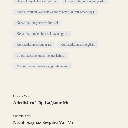
Bitkisel hayattakiler duyar mı
Hastanın fişi ne zaman çekilir
Kalp durduktan kaç dakika sonra beyin ölümü gerçekleşir
Kenan Işık kaç senedir bitkisel
Kenan Işık neden bitkisel hayata girdi
Komadaki insan duyar mı
Komadaki insan ne görür
Su olmadan ne kadar hayatta kalınır
Yogun bakım hastası kaç günde uyanır
Önceki Yazı
Adetliyken Tüp Bağlanır Mı
Sonraki Yazı
Necati Şaşmaz Sevgilisi Var Mı