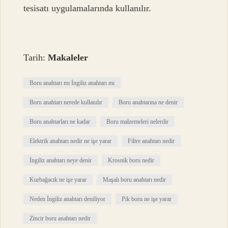
tesisatı uygulamalarında kullanılır.
Tarih:
Makaleler
Boru anahtarı mı İngiliz anahtarı mı
Boru anahtarı nerede kullanılır
Boru anahtarına ne denir
Boru anahtarları ne kadar
Boru malzemeleri nelerdir
Elektrik anahtarı nedir ne işe yarar
Filtre anahtarı nedir
İngiliz anahtarı neye denir
Krosnik boru nedir
Kurbağacık ne işe yarar
Maşalı boru anahtarı nedir
Neden İngiliz anahtarı deniliyor
Pik boru ne işe yarar
Zincir boru anahtarı nedir