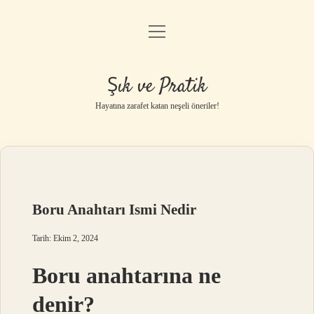
menüyü
Anasayfa
aç
Gizlilik Politikası
Şık ve Pratik
Yasal Uyarı
Hayatına zarafet katan neşeli öneriler!
Hakkımızda
Boru Anahtarı Ismi Nedir
Tarih: Ekim 2, 2024
Boru anahtarına ne
denir?