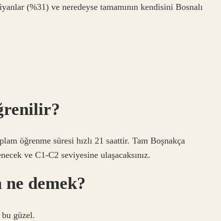
tiyanlar (%31) ve neredeyse tamamının kendisini Bosnalı
renilir?
oplam öğrenme süresi hızlı 21 saattir. Tam Boşnakça
enecek ve C1-C2 seviyesine ulaşacaksınız.
m ne demek?
 bu güzel.