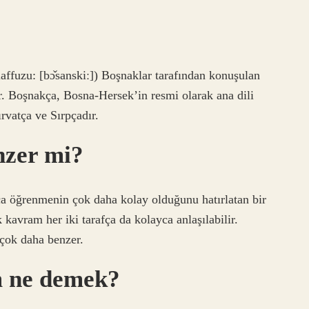
affuzu: [bɔ̌sanskiː]) Boşnaklar tarafından konuşulan
dir. Boşnakça, Bosna-Hersek’in resmi olarak ana dili
ırvatça ve Sırpçadır.
nzer mi?
sça öğrenmenin çok daha kolay olduğunu hatırlatan bir
avram her iki tarafça da kolayca anlaşılabilir.
çok daha benzer.
m ne demek?