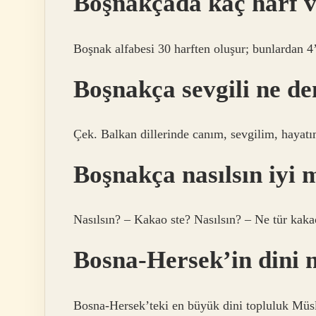
Boşnakçada kaç harf 
Boşnak alfabesi 30 harften oluşur; bunlardan 4’
Boşnakça sevgili ne d
Çek. Balkan dillerinde canım, sevgilim, hayatı
Boşnakça nasılsın iyi 
Nasılsın? – Kakao ste? Nasılsın? – Ne tür kak
Bosna-Hersek’in dini 
Bosna-Hersek’teki en büyük dini topluluk Müsl