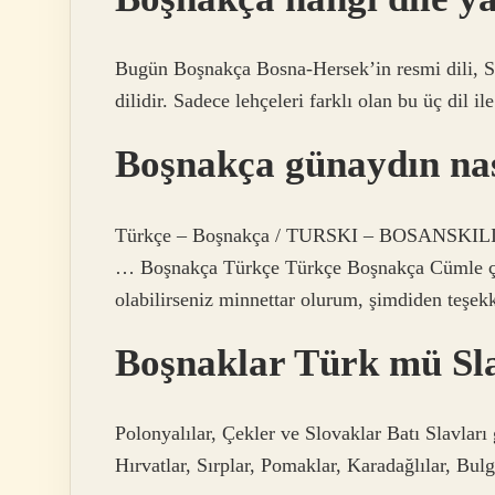
Bugün Boşnakça Bosna-Hersek’in resmi dili, Sır
dilidir. Sadece lehçeleri farklı olan bu üç dil i
Boşnakça günaydın nas
Türkçe – Boşnakça / TURSKI – BOSANSKILI M
… Boşnakça Türkçe Türkçe Boşnakça Cümle çevi
olabilirseniz minnettar olurum, şimdiden teşekkü
Boşnaklar Türk mü Sl
Polonyalılar, Çekler ve Slovaklar Batı Slavları
Hırvatlar, Sırplar, Pomaklar, Karadağlılar, Bulg