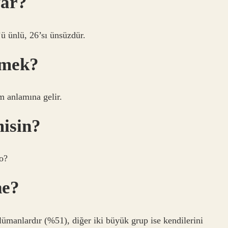
var?
ü ünlü, 26’sı ünsüzdür.
emek?
m anlamına gelir.
misin?
ao?
ne?
ümanlardır (%51), diğer iki büyük grup ise kendilerini