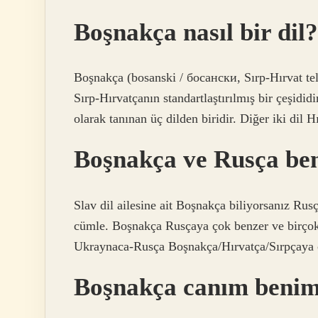
Boşnakça nasıl bir dil?
Boşnakça (bosanski / босански, Sırp-Hırvat tel
Sırp-Hırvatçanın standartlaştırılmış bir çeşidi
olarak tanınan üç dilden biridir. Diğer iki dil H
Boşnakça ve Rusça be
Slav dil ailesine ait Boşnakça biliyorsanız Ru
cümle. Boşnakça Rusçaya çok benzer ve birçok k
Ukraynaca-Rusça Boşnakça/Hırvatça/Sırpçaya 
Boşnakça canım beni