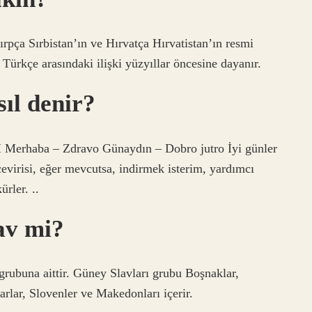
pça Sırbistan’ın ve Hırvatça Hırvatistan’ın resmi
le Türkçe arasındaki ilişki yüzyıllar öncesine dayanır.
ıl denir?
erhaba – Zdravo Günaydın – Dobro jutro İyi günler
risi, eğer mevcutsa, indirmek isterim, yardımcı
rler. ..
av mi?
 grubuna aittir. Güney Slavları grubu Boşnaklar,
arlar, Slovenler ve Makedonları içerir.