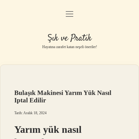
menüyü
Anasayfa
aç
Gizlilik Politikası
Şık ve Pratik
Yasal Uyarı
Hayatına zarafet katan neşeli öneriler!
Hakkımızda
Bulaşık Makinesi Yarım Yük Nasıl
Iptal Edilir
Tarih: Aralık 18, 2024
Yarım yük nasıl