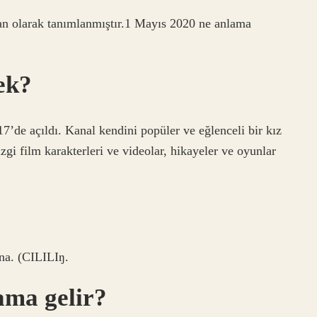
yan olarak tanımlanmıştır.1 Mayıs 2020 ne anlama
mek?
7’de açıldı. Kanal kendini popüler ve eğlenceli bir kız
çizgi film karakterleri ve videolar, hikayeler ve oyunlar
ina. (CILILIŋ.
ama gelir?