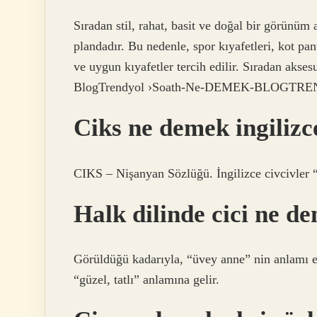
Sıradan stil, rahat, basit ve doğal bir görünüm a
plandadır. Bu nedenle, spor kıyafetleri, kot pant
ve uygun kıyafetler tercih edilir. Sıradan akses
BlogTrendyol ›Soath-Ne-DEMEK-BLOGTRE
Ciks ne demek ingilizc
CIKS – Nişanyan Sözlüğü. İngilizce civcivler “
Halk dilinde cici ne d
Görüldüğü kadarıyla, “üvey anne” nin anlamı ek
“güzel, tatlı” anlamına gelir.