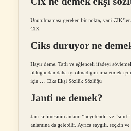
Cix ne demek ekşi söz
Unutulmaması gereken bir nokta, yani CIK’ler.
CIX
Ciks duruyor ne deme
Hayır deme. Tatlı ve eğlenceli ifadeyi söyleme
olduğundan daha iyi olmadığını ima etmek için k
için … Ciks Ekşi Sözlük Sözlüğü
Janti ne demek?
Jani kelimesinin anlamı “beyefendi” ve “sınıf” a
anlamına da gelebilir. Ayrıca saygılı, seçkin ve