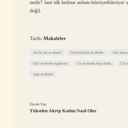
nedir? Jani tdk kelime anlam-hürriyethürriyat
değil.
Tarih:
Makaleler
Asi bir kız ne demek
Cicili bicili kız ne demek
Ciks duruy
Ciks ne demek ingilizcesi
Cix ne demek ekşi sözlük
Cix 
Janti ne demek
Önceki Yazı
Yükselen Akrep Kadını Nasıl Olur