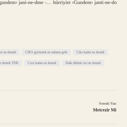
 ›gundem› jani-ne-dme -… hürriyiet ›Gundem› janti-ne-do
or ne demek
CIKS giyinmek ne anlama gelir
Ciks kadın ne demek
ne demek TDK
Cıvır kadın ne demek
Halk dilinde cici ne demek
Sonraki Yazı
Metcezir Mi