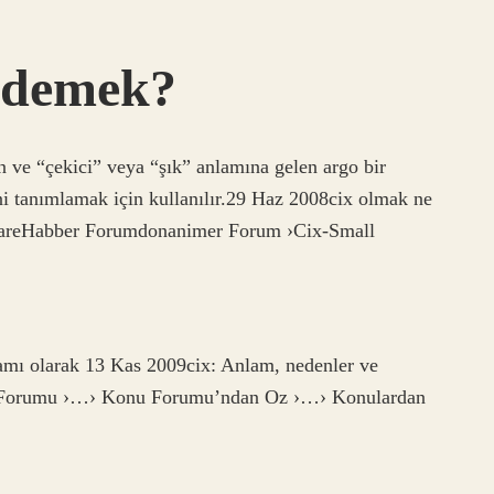
 demek?
n ve “çekici” veya “şık” anlamına gelen argo bir
ini tanımlamak için kullanılır.29 Haz 2008cix olmak ne
dwareHabber Forumdonanimer Forum ›Cix-Small
lamı olarak 13 Kas 2009cix: Anlam, nedenler ve
 Forumu ›…› Konu Forumu’ndan Oz ›…› Konulardan