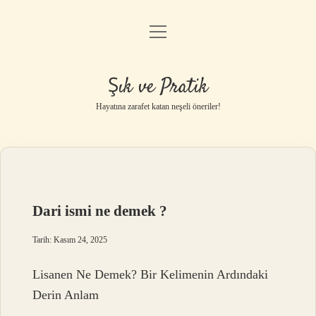
menüyü
Anasayfa
aç
Gizlilik Politikası
Şık ve Pratik
Yasal Uyarı
Hayatına zarafet katan neşeli öneriler!
Hakkımızda
Dari ismi ne demek ?
Tarih: Kasım 24, 2025
Lisanen Ne Demek? Bir Kelimenin Ardındaki
Derin Anlam