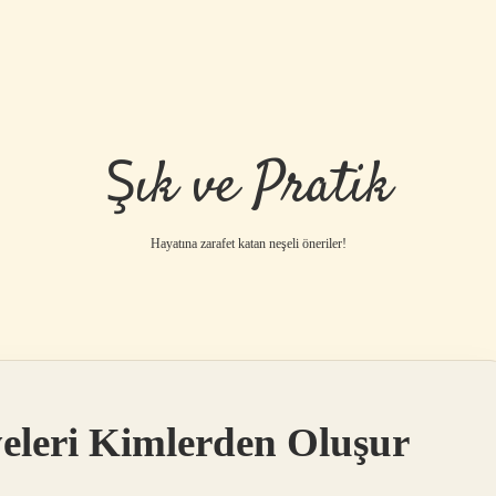
Şık ve Pratik
Hayatına zarafet katan neşeli öneriler!
leri Kimlerden Oluşur