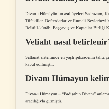
Divan-ı Hümâyûn’un asıl üyeleri Sadrazam, Kub
Tüfekliler, Defterdarlar ve Rumeli Beylerbeyi
Reîsü’l-küttâb, Başçavuş ve Kapıcılar Birliği K
Veliaht nasıl belirlenir
Saltanat sisteminde en yaşlı şehzadenin tahta ç
kabul edilmiştir.
Divanı Hümayun kelim
Divan-ı Hümayun – “Padişahın Divanı” anlamın
aracılığıyla girmiştir.