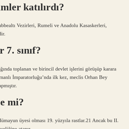
mler katılırdı?
bealtı Vezirleri, Rumeli ve Anadolu Kasaskerleri,
ir.
 7. sınıf?
ında toplanan ve birincil devlet işlerini görüşüp karara
anlı İmparatorluğu’nda ilk kez, meclis Orhan Bey
pmıştır.
ye mi?
mayun üyesi olması 19. yüzyıla rastlar.21 Ancak bu II.
eliğine atanır.