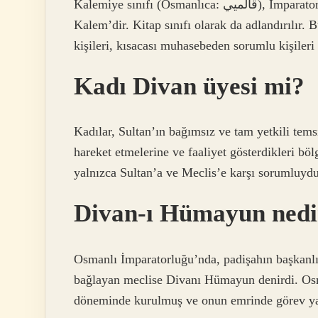
Kalemiye sınıfı (Osmanlıca: قالميي‎), İmparatorluk Divanı’ndaki sınıflardan biridir. Sıra dışı adı Ehl-i
Kalem’dir. Kitap sınıfı olarak da adlandırılır. 
kişileri, kısacası muhasebeden sorumlu kişileri i
Kadı Divan üyesi mi?
Kadılar, Sultan’ın bağımsız ve tam yetkili tem
hareket etmelerine ve faaliyet gösterdikleri bö
yalnızca Sultan’a ve Meclis’e karşı sorumluydu
Divan-ı Hümayun nedir
Osmanlı İmparatorluğu’nda, padişahın başkanlığ
bağlayan meclise Divanı Hümayun denirdi. Osm
döneminde kurulmuş ve onun emrinde görev ya