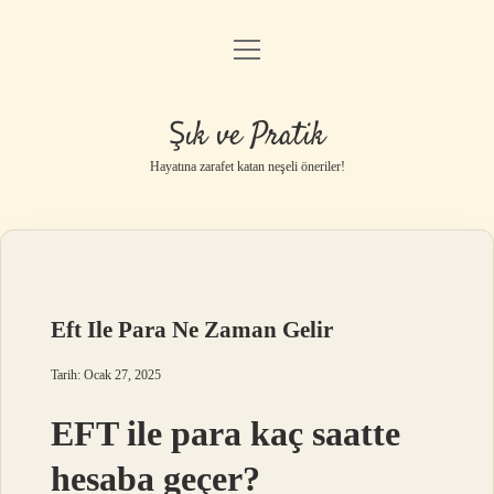
menüyü
Anasayfa
aç
Gizlilik Politikası
Şık ve Pratik
Yasal Uyarı
Hayatına zarafet katan neşeli öneriler!
Hakkımızda
Eft Ile Para Ne Zaman Gelir
Tarih: Ocak 27, 2025
EFT ile para kaç saatte
hesaba geçer?