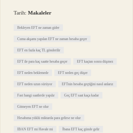
Tarih:
Makaleler
Bekleyen EFT ne zaman gider
Cuma akşamı yapılan EFT ne zaman hesaba geçer
EFT en fazla kaç TL gönderilir
EFT ile para kaç saatte hesaba geçer
EFT kaçtan sonra düşmez
EFT neden beklemede
EFT neden geç düşer
EFT neden uzun sürüyor
EFTnin hesaba geçtiğini nasıl anlarız
Fast hangi saatlerde yapılır
Geç EFT saat kaça kadar
Gitmeyen EFT ne olur
Hesabıma yüklü miktarda para gelirse ne olur
IBAN EFT mi Havale mi
İbana EFT kaç günde gelir