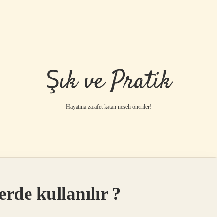
Şık ve Pratik
Hayatına zarafet katan neşeli öneriler!
rde kullanılır ?