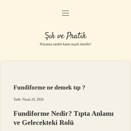
menüyü
Anasayfa
aç
Gizlilik Politikası
Şık ve Pratik
Yasal Uyarı
Hayatına zarafet katan neşeli öneriler!
Hakkımızda
Fundiforme ne demek tıp ?
Tarih: Nisan 24, 2026
Fundiforme Nedir? Tıpta Anlamı
ve Gelecekteki Rolü