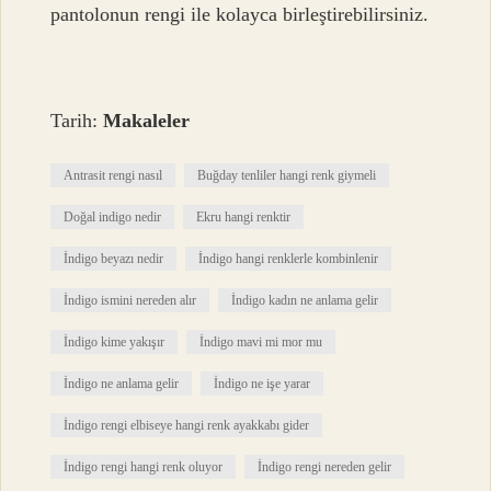
pantolonun rengi ile kolayca birleştirebilirsiniz.
Tarih:
Makaleler
Antrasit rengi nasıl
Buğday tenliler hangi renk giymeli
Doğal indigo nedir
Ekru hangi renktir
İndigo beyazı nedir
İndigo hangi renklerle kombinlenir
İndigo ismini nereden alır
İndigo kadın ne anlama gelir
İndigo kime yakışır
İndigo mavi mi mor mu
İndigo ne anlama gelir
İndigo ne işe yarar
İndigo rengi elbiseye hangi renk ayakkabı gider
İndigo rengi hangi renk oluyor
İndigo rengi nereden gelir