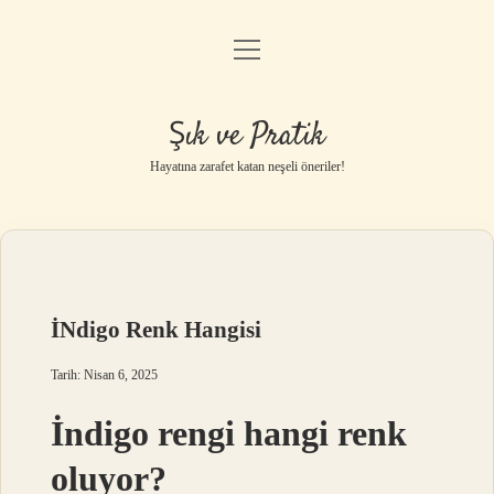
menüyü
Anasayfa
aç
Gizlilik Politikası
Şık ve Pratik
Yasal Uyarı
Hayatına zarafet katan neşeli öneriler!
Hakkımızda
İNdigo Renk Hangisi
Tarih: Nisan 6, 2025
İndigo rengi hangi renk
oluyor?