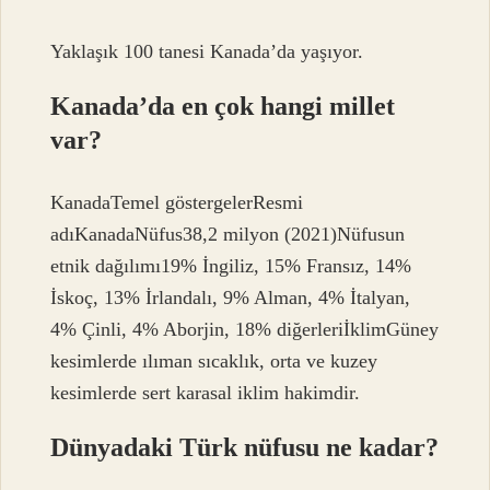
Yaklaşık 100 tanesi Kanada’da yaşıyor.
Kanada’da en çok hangi millet
var?
KanadaTemel göstergelerResmi
adıKanadaNüfus38,2 milyon (2021)Nüfusun
etnik dağılımı19% İngiliz, 15% Fransız, 14%
İskoç, 13% İrlandalı, 9% Alman, 4% İtalyan,
4% Çinli, 4% Aborjin, 18% diğerleriİklimGüney
kesimlerde ılıman sıcaklık, orta ve kuzey
kesimlerde sert karasal iklim hakimdir.
Dünyadaki Türk nüfusu ne kadar?