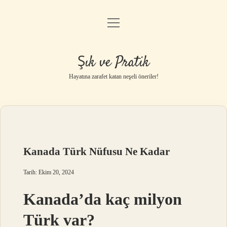
menüyü
Anasayfa
aç
Gizlilik Politikası
Şık ve Pratik
Yasal Uyarı
Hayatına zarafet katan neşeli öneriler!
Hakkımızda
Kanada Türk Nüfusu Ne Kadar
Tarih: Ekim 20, 2024
Kanada’da kaç milyon
Türk var?