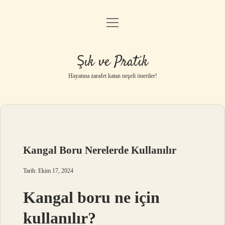
menüyü
Anasayfa
aç
Gizlilik Politikası
Şık ve Pratik
Yasal Uyarı
Hayatına zarafet katan neşeli öneriler!
Hakkımızda
Kangal Boru Nerelerde Kullanılır
Tarih: Ekim 17, 2024
Kangal boru ne için
kullanılır?