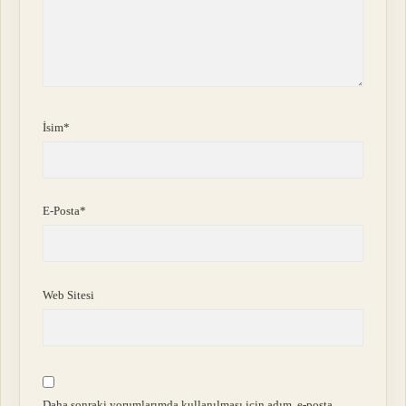
İsim*
E-Posta*
Web Sitesi
Daha sonraki yorumlarımda kullanılması için adım, e-posta