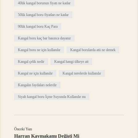
40lık kangal borunun fiyatı ne kadar
50lik kangal boru fiyatları ne kadar
90lık kangal boru Kaç Para
Kangal boru kaç bar basınca dayanır
Kangal boru ne için kullanılır
Kangal borularda atü ne demek
Kangal çelik nedir
Kangal hangi ülkeye ait
Kangal ne için kullanılır
Kangal nerelerde kullanılır
Kangalın faydaları nelerdir
Siyah kangal boru İçme Suyunda Kullanılır mı
Önceki Yazı
Harran Kaymakamı Değişti Mi