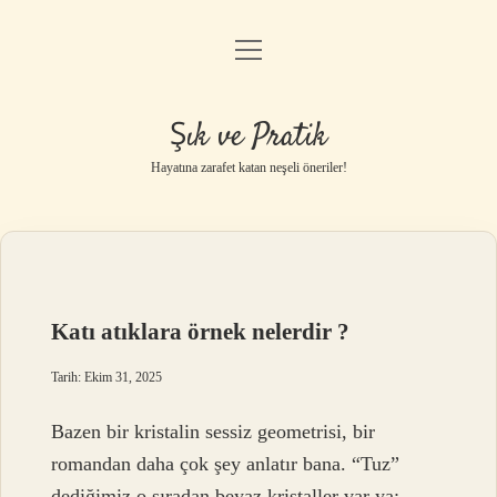
menüyü
Anasayfa
aç
Gizlilik Politikası
Şık ve Pratik
Yasal Uyarı
Hayatına zarafet katan neşeli öneriler!
Hakkımızda
Katı atıklara örnek nelerdir ?
Tarih: Ekim 31, 2025
Bazen bir kristalin sessiz geometrisi, bir
romandan daha çok şey anlatır bana. “Tuz”
dediğimiz o sıradan beyaz kristaller var ya;