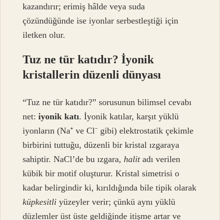
kazandırır; erimiş hâlde veya suda
çözündüğünde ise iyonlar serbestleştiği için
iletken olur.
Tuz ne tür katıdır? İyonik
kristallerin düzenli dünyası
“Tuz ne tür katıdır?” sorusunun bilimsel cevabı
net:
iyonik katı
. İyonik katılar, karşıt yüklü
iyonların (Na⁺ ve Cl⁻ gibi) elektrostatik çekimle
birbirini tuttuğu, düzenli bir kristal ızgaraya
sahiptir. NaCl’de bu ızgara,
halit
adı verilen
kübik bir motif oluşturur. Kristal simetrisi o
kadar belirgindir ki, kırıldığında bile tipik olarak
küpkesitli
yüzeyler verir; çünkü aynı yüklü
düzlemler üst üste geldiğinde itişme artar ve