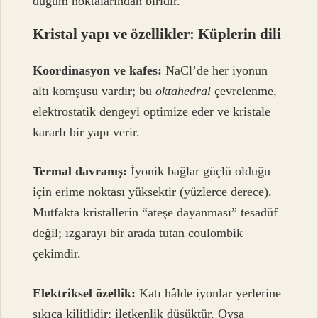
düğüm noktalarından biridir.
Kristal yapı ve özellikler: Küplerin dili
Koordinasyon ve kafes:
NaCl’de her iyonun
altı komşusu vardır; bu
oktahedral
çevrelenme,
elektrostatik dengeyi optimize eder ve kristale
kararlı bir yapı verir.
Termal davranış:
İyonik bağlar güçlü olduğu
için erime noktası yüksektir (yüzlerce derece).
Mutfakta kristallerin “ateşe dayanması” tesadüf
değil; ızgarayı bir arada tutan coulombik
çekimdir.
Elektriksel özellik:
Katı hâlde iyonlar yerlerine
sıkıca kilitlidir; iletkenlik düşüktür. Oysa