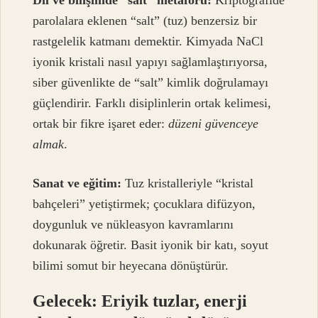
Dil ve bilişimde “salt” metaforu:
Kriptografide
parolalara eklenen “salt” (tuz) benzersiz bir
rastgelelik katmanı demektir. Kimyada NaCl
iyonik kristali nasıl yapıyı sağlamlaştırıyorsa,
siber güvenlikte de “salt” kimlik doğrulamayı
güçlendirir. Farklı disiplinlerin ortak kelimesi,
ortak bir fikre işaret eder:
düzeni güvenceye
almak
.
Sanat ve eğitim:
Tuz kristalleriyle “kristal
bahçeleri” yetiştirmek; çocuklara difüzyon,
doygunluk ve nükleasyon kavramlarını
dokunarak öğretir. Basit iyonik bir katı, soyut
bilimi somut bir heyecana dönüştürür.
Gelecek: Eriyik tuzlar, enerji