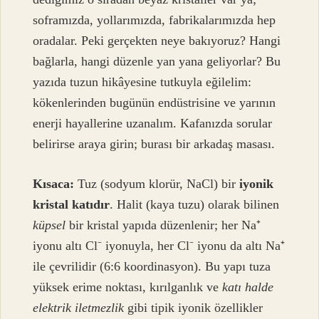
soframızda, yollarımızda, fabrikalarımızda hep
oradalar. Peki gerçekten neye bakıyoruz? Hangi
bağlarla, hangi düzenle yan yana geliyorlar? Bu
yazıda tuzun hikâyesine tutkuyla eğilelim:
kökenlerinden bugünün endüstrisine ve yarının
enerji hayallerine uzanalım. Kafanızda sorular
belirirse araya girin; burası bir arkadaş masası.
Kısaca:
Tuz (sodyum klorür, NaCl) bir
iyonik
kristal katıdır
. Halit (kaya tuzu) olarak bilinen
küpsel
bir kristal yapıda düzenlenir; her Na⁺
iyonu altı Cl⁻ iyonuyla, her Cl⁻ iyonu da altı Na⁺
ile çevrilidir (6:6 koordinasyon). Bu yapı tuza
yüksek erime noktası, kırılganlık ve
katı halde
elektrik iletmezlik
gibi tipik iyonik özellikler