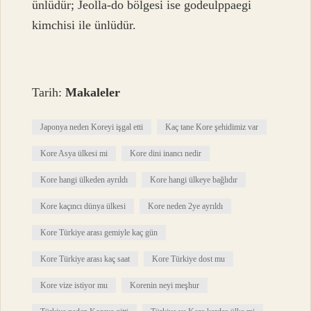
ünlüdür; Jeolla-do bölgesi ise godeulppaegi
kimchisi ile ünlüdür.
Tarih:
Makaleler
Japonya neden Koreyi işgal etti
Kaç tane Kore şehidimiz var
Kore Asya ülkesi mi
Kore dini inancı nedir
Kore hangi ülkeden ayrıldı
Kore hangi ülkeye bağlıdır
Kore kaçıncı dünya ülkesi
Kore neden 2ye ayrıldı
Kore Türkiye arası gemiyle kaç gün
Kore Türkiye arası kaç saat
Kore Türkiye dost mu
Kore vize istiyor mu
Korenin neyi meşhur