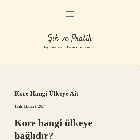
menüyü
Anasayfa
aç
Gizlilik Politikası
Şık ve Pratik
Yasal Uyarı
Hayatına zarafet katan neşeli öneriler!
Hakkımızda
Kore Hangi Ülkeye Ait
Tarih: Ekim 21, 2024
Kore hangi ülkeye
bağlıdır?