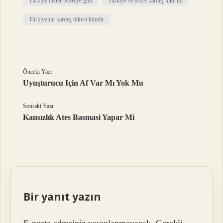
Türkiye neden Koreye gitti
Türkiye ve Kore kardeş ülke mi
Türkiyenin kardeş ülkesi kimdir
Önceki Yazı
Uyuşturucu Için Af Var Mı Yok Mu
Sonraki Yazı
Kansızlık Ates Basmasi Yapar Mi
Bir yanıt yazın
E-posta adresiniz yayınlanmayacak.
Gerekli