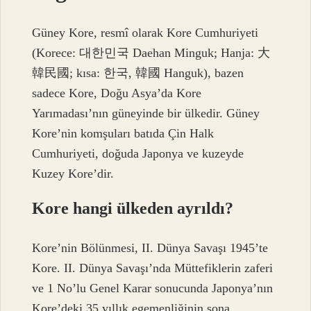
Güney Kore, resmî olarak Kore Cumhuriyeti
(Korece: 대한민국 Daehan Minguk; Hanja: 大
韓民國; kısa: 한국, 韓國 Hanguk), bazen
sadece Kore, Doğu Asya’da Kore
Yarımadası’nın güneyinde bir ülkedir. Güney
Kore’nin komşuları batıda Çin Halk
Cumhuriyeti, doğuda Japonya ve kuzeyde
Kuzey Kore’dir.
Kore hangi ülkeden ayrıldı?
Kore’nin Bölünmesi, II. Dünya Savaşı 1945’te
Kore. II. Dünya Savaşı’nda Müttefiklerin zaferi
ve 1 No’lu Genel Karar sonucunda Japonya’nın
Kore’deki 35 yıllık egemenliğinin sona