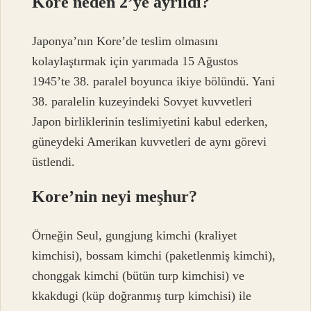
Kore neden 2’ye ayrıldı?
Japonya’nın Kore’de teslim olmasını
kolaylaştırmak için yarımada 15 Ağustos
1945’te 38. paralel boyunca ikiye bölündü. Yani
38. paralelin kuzeyindeki Sovyet kuvvetleri
Japon birliklerinin teslimiyetini kabul ederken,
güneydeki Amerikan kuvvetleri de aynı görevi
üstlendi.
Kore’nin neyi meşhur?
Örneğin Seul, gungjung kimchi (kraliyet
kimchisi), bossam kimchi (paketlenmiş kimchi),
chonggak kimchi (bütün turp kimchisi) ve
kkakdugi (küp doğranmış turp kimchisi) ile