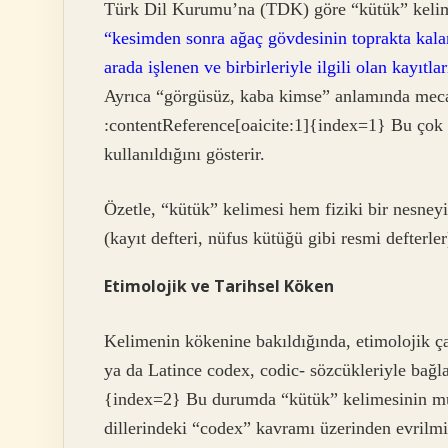
Türk Dil Kurumu’na (TDK) göre “kütük” kelime
“kesimden sonra ağaç gövdesinin toprakta kalan
arada işlenen ve birbirleriyle ilgili olan kayıtl
Ayrıca “görgüsüz, kaba kimse” anlamında meca
:contentReference[oaicite:1]{index=1} Bu çok 
kullanıldığını gösterir.
Özetle, “kütük” kelimesi hem fiziki bir nesney
(kayıt defteri, nüfus kütüğü gibi resmi defterler)
Etimolojik ve Tarihsel Köken
Kelimenin kökenine bakıldığında, etimolojik ç
ya da Latince codex, codic- sözcükleriyle bağla
{index=2} Bu durumda “kütük” kelimesinin mü
dillerindeki “codex” kavramı üzerinden evrilmiş