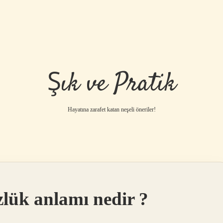
Şık ve Pratik
Hayatına zarafet katan neşeli öneriler!
zlük anlamı nedir ?