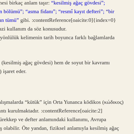
si birkaç anlam taşır:
“kesilmiş ağaç gövdesi”;
 bölümü”; “asma fidanı”; “resmî kayıt defteri”; “bir
arın tümü”
gibi. :contentReference[oaicite:0]{index=0}
zi kullanım da söz konusudur.
yönlülük kelimenin tarih boyunca farklı bağlamlarda
i (kesilmiş ağaç gövdesi) hem de soyut bir kavramı
 işaret eder.
alışmalarda “kütük” için Orta Yunanca kōdikos (κώδικος)
ntı kurulmaktadır. :contentReference[oaicite:2]
rekkep ve defter anlamındaki kullanımı, Avrupa
 olabilir. Öte yandan, fiziksel anlamıyla kesilmiş ağaç