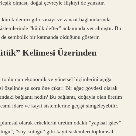
eşik olması, doğal çevreyle ilişkiyi de yansıtır.
 kütük demiri gibi sanayi ve zanaat bağlamlarında
sistemlerinde “kütük defter” anlamında yer almıştır. Bu
 de sembolik bir katmanda olduğunu gösterir.
ütük” Kelimesi Üzerinden
eri toplumun ekonomik ve yönetsel biçimlerini açığa
i özelinde şu soru öne çıkar: Bir ağaç gövdesi olarak
asındaki bağlantı nedir? Bu bağlantı, doğayla olan üretim
smi idare ve kayıt sistemlerine geçişi simgeleyebilir.
plumsal olarak erkeklerin üretim odaklı “yapısal işlev”
kütüğü”, “soy kütüğü” gibi kayıt sistemleri toplumsal