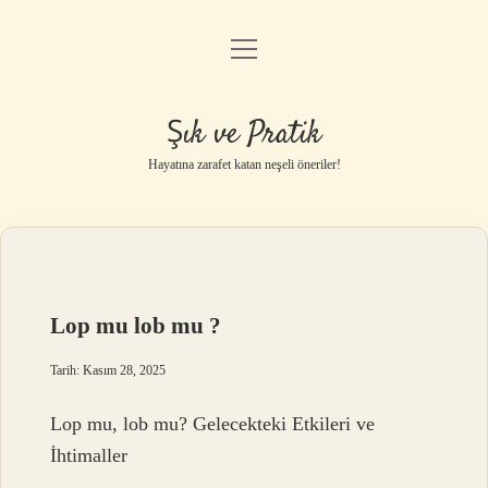
menüyü
Anasayfa
aç
Gizlilik Politikası
Şık ve Pratik
Yasal Uyarı
Hayatına zarafet katan neşeli öneriler!
Hakkımızda
Lop mu lob mu ?
Tarih: Kasım 28, 2025
Lop mu, lob mu? Gelecekteki Etkileri ve
İhtimaller