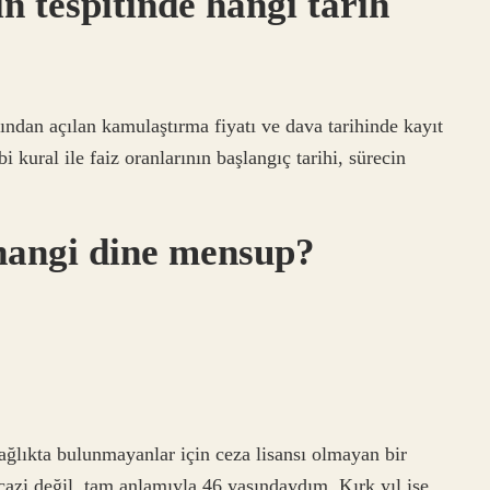
 tespitinde hangi tarih
ından açılan kamulaştırma fiyatı ve dava tarihinde kayıt
i kural ile faiz oranlarının başlangıç ​​tarihi, sürecin
hangi dine mensup?
ğlıkta bulunmayanlar için ceza lisansı olmayan bir
azi değil, tam anlamıyla 46 yaşındaydım. Kırk yıl işe