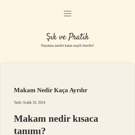
menüyü
Anasayfa
aç
Gizlilik Politikası
Şık ve Pratik
Yasal Uyarı
Hayatına zarafet katan neşeli öneriler!
Hakkımızda
Makam Nedir Kaça Ayrılır
Tarih: Aralık 18, 2024
Makam nedir kısaca
tanımı?