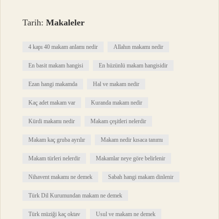
Tarih:
Makaleler
4 kapı 40 makam anlamı nedir
Allahın makamı nedir
En basit makam hangisi
En hüzünlü makam hangisidir
Ezan hangi makamda
Hal ve makam nedir
Kaç adet makam var
Kuranda makam nedir
Kürdi makamı nedir
Makam çeşitleri nelerdir
Makam kaç gruba ayrılır
Makam nedir kısaca tanımı
Makam türleri nelerdir
Makamlar neye göre belirlenir
Nihavent makamı ne demek
Sabah hangi makam dinlenir
Türk Dil Kurumundan makam ne demek
Türk müziği kaç oktav
Usul ve makam ne demek