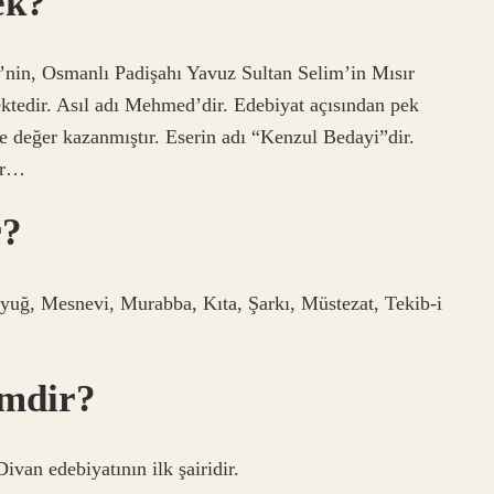
ek?
’nin, Osmanlı Padişahı Yavuz Sultan Selim’in Mısır
mektedir. Asıl adı Mehmed’dir. Edebiyat açısından pek
le değer kazanmıştır. Eserin adı “Kenzul Bedayi”dir.
nir…
r?
Tuyuğ, Mesnevi, Murabba, Kıta, Şarkı, Müstezat, Tekib-i
imdir?
van edebiyatının ilk şairidir.