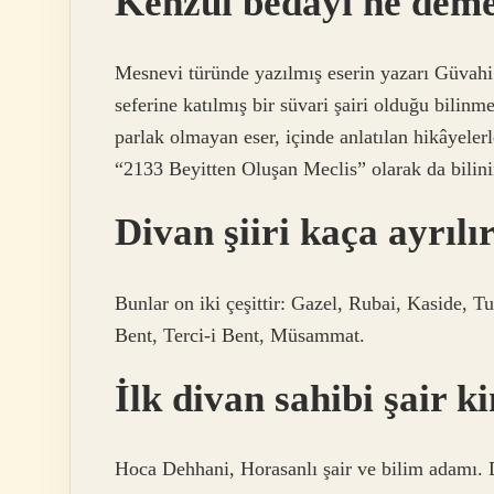
Kenzül bedayi ne dem
Mesnevi türünde yazılmış eserin yazarı Güvahi
seferine katılmış bir süvari şairi olduğu bilin
parlak olmayan eser, içinde anlatılan hikâyeler
“2133 Beyitten Oluşan Meclis” olarak da bili
Divan şiiri kaça ayrılı
Bunlar on iki çeşittir: Gazel, Rubai, Kaside, 
Bent, Terci-i Bent, Müsammat.
İlk divan sahibi şair k
Hoca Dehhani, Horasanlı şair ve bilim adamı. Di