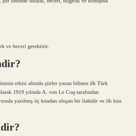
şiir ilminde ustalık, beceri, bilgelik ve konuşma
k ve beceri gerektirir.
mdir?
nin etkisi altında şiirler yazan bilinen ilk Türk
k olarak 1919 yılında A. von Le Coq tarafından
arzında yazılmış üç kıtadan oluşan bir ilahidir ve ilk kıta
mdir?