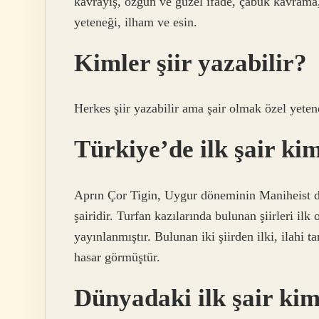
kavrayış, özgün ve güzel ifade, çabuk kavrama, 
yeteneği, ilham ve esin.
Kimler şiir yazabilir?
Herkes şiir yazabilir ama şair olmak özel yetene
Türkiye’de ilk şair ki
Aprın Çor Tigin, Uygur döneminin Maniheist dini
şairidir. Turfan kazılarında bulunan şiirleri il
yayınlanmıştır. Bulunan iki şiirden ilki, ilahi t
hasar görmüştür.
Dünyadaki ilk şair ki