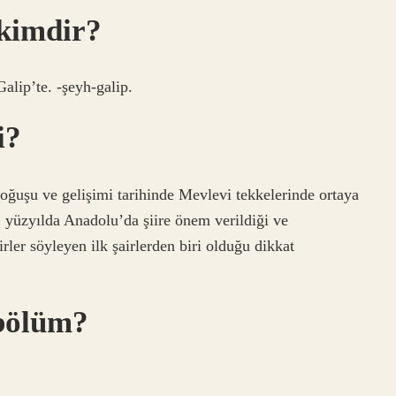
 kimdir?
alip’te. -şeyh-galip.
i?
oğuşu ve gelişimi tarihinde Mevlevi tekkelerinde ortaya
. yüzyılda Anadolu’da şiire önem verildiği ve
rler söyleyen ilk şairlerden biri olduğu dikkat
 bölüm?