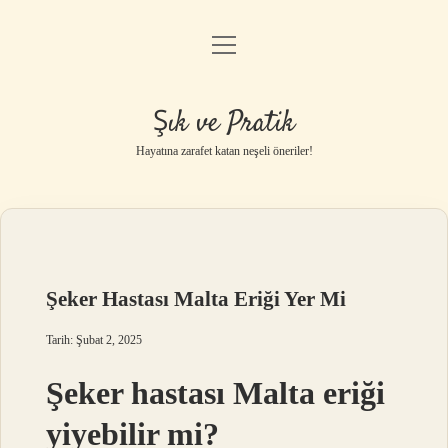
menüyü
Anasayfa
aç
Gizlilik Politikası
Şık ve Pratik
Yasal Uyarı
Hayatına zarafet katan neşeli öneriler!
Hakkımızda
Şeker Hastası Malta Eriği Yer Mi
Tarih: Şubat 2, 2025
Şeker hastası Malta eriği
yiyebilir mi?