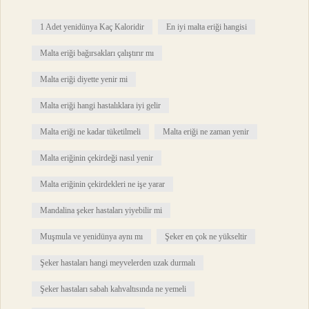
1 Adet yenidünya Kaç Kaloridir
En iyi malta eriği hangisi
Malta eriği bağırsakları çalıştırır mı
Malta eriği diyette yenir mi
Malta eriği hangi hastalıklara iyi gelir
Malta eriği ne kadar tüketilmeli
Malta eriği ne zaman yenir
Malta eriğinin çekirdeği nasıl yenir
Malta eriğinin çekirdekleri ne işe yarar
Mandalina şeker hastaları yiyebilir mi
Muşmula ve yenidünya aynı mı
Şeker en çok ne yükseltir
Şeker hastaları hangi meyvelerden uzak durmalı
Şeker hastaları sabah kahvaltısında ne yemeli